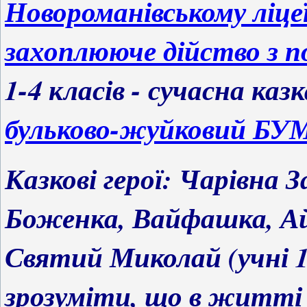
Новороманівському ліце
захоплююче дійство з 
1-4 класів - сучасна каз
бульково-жуйковий БУ
Казкові герої: Чарівна З
Боженка, Вайфашка, Айф
Святий Миколай (учні 1
зрозуміти, що в житті 