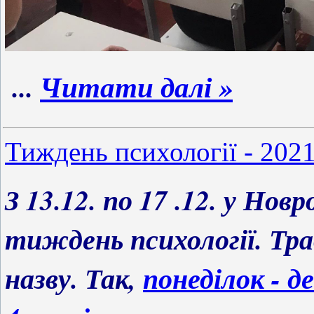
...
Читати далі »
Тиждень психології - 202
З 13.12. по 17 .12. у Нов
тиждень психології. Тр
назву. Так,
понеділок - де