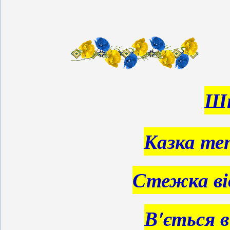
Шк
Казка те
Стежка ві
В'ється в