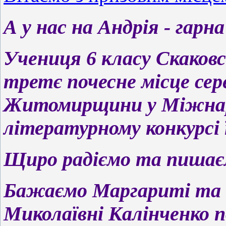
А у нас на Андрія - гарн
Учениця 6 класу Скаков
третє почесне місце сер
Житомирщини у Міжнар
літературному конкурсі
Щиро радіємо та пишає
Бажаємо Маргариті та і
Миколаївні Калінченко п