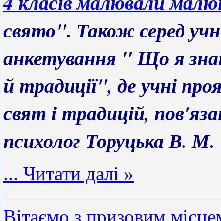
4 класів малювали мал
свято". Також серед учні
анкетування " Що я знаю
й традиції", де учні про
свят і традицій, пов'яз
психолог Торуцька В. М.
...
Читати далі »
Вітаємо з призовим місце