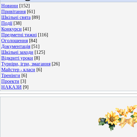
Новини
[152]
Привітання
[61]
Шкільні свята
[89]
Події
[38]
Конкурси
[41]
Предметні тижні
[116]
Оголошення
[84]
Документація
[51]
Шкільні заходи
[125]
Відкриті уроки
[8]
Турніри, ігри, змагання
[26]
Майстер - класи
[6]
Тренінги
[6]
Проекти
[3]
НАКАЗИ
[9]